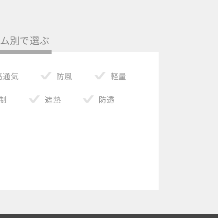
テム別で選ぶ
高通気
防風
軽量
制
遮熱
防透