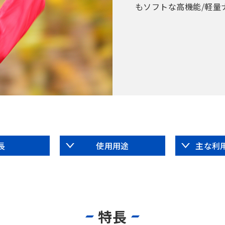
もソフトな高機能/軽量
長
使用用途
主な利
特長