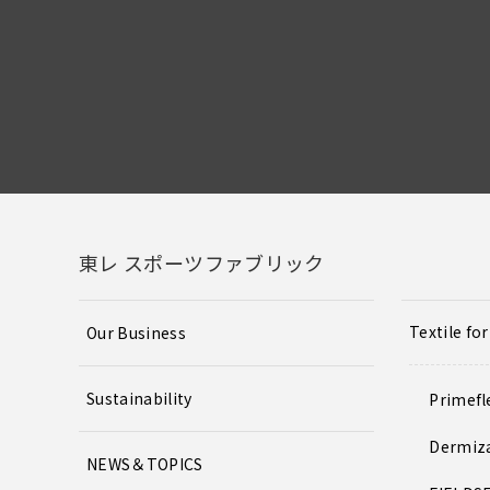
東レ スポーツファブリック
Textile fo
Our Business
Sustainability
Primefl
Dermiz
NEWS＆TOPICS