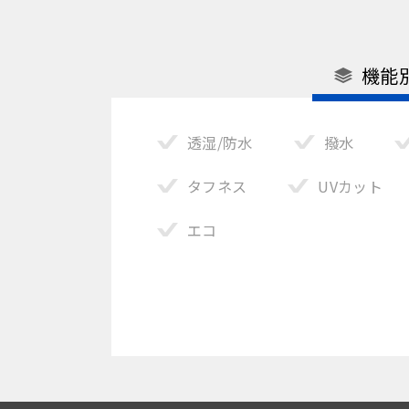
機能
透湿/防水
撥水
タフネス
UVカット
エコ