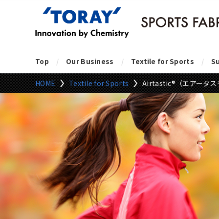
Top
Our Business
Textile for Sports
Su
HOME
Textile for Sports
Airtastic®（エアー