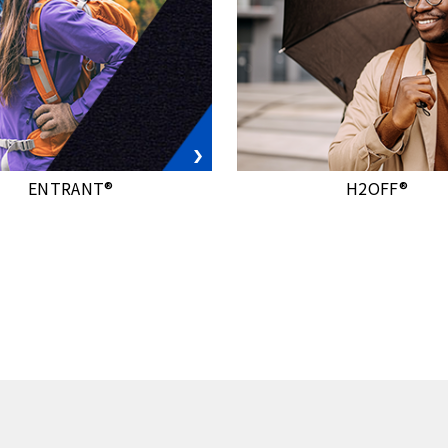
ENTRANT®
H2OFF®