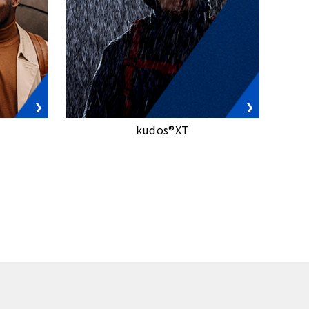
kudos®XT