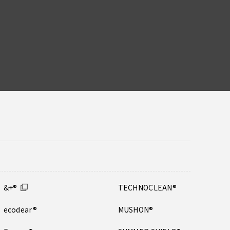
&+®
TECHNOCLEAN®
ecodear®
MUSHON®