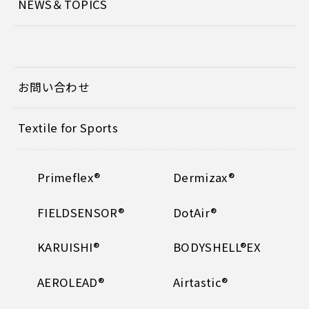
NEWS＆TOPICS
お問い合わせ
Textile for Sports
Primeflex®
Dermizax®
FIELDSENSOR®
DotAir®
KARUISHI®
BODYSHELL®EX
AEROLEAD®
Airtastic®