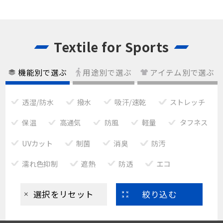
Textile for Sports
機能別で選ぶ
用途別で選ぶ
アイテム別で選ぶ
透湿/防水
撥水
吸汗/速乾
ストレッチ
保温
高通気
防風
軽量
タフネス
UVカット
制菌
消臭
防汚
濡れ色抑制
遮熱
防透
エコ
選択をリセット
絞り込む