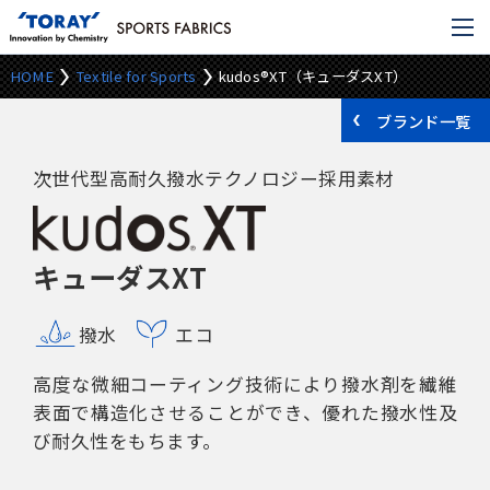
HOME
Textile for Sports
kudos®XT（キューダスXT）
ブランド一覧
次世代型高耐久撥水テクノロジー採用素材
キューダスXT
撥水
エコ
高度な微細コーティング技術により撥水剤を繊維
表面で構造化させることができ、優れた撥水性及
び耐久性をもちます。