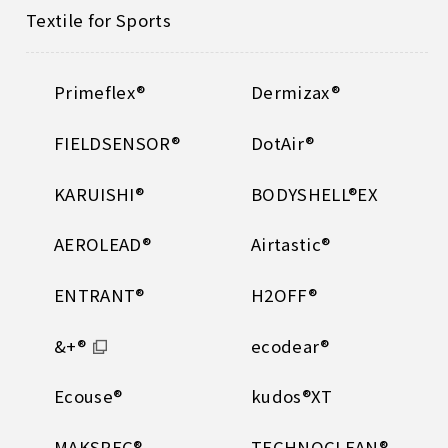
Textile for Sports
Primeflex®
Dermizax®
FIELDSENSOR®
DotAir®
KARUISHI®
BODYSHELL®EX
AEROLEAD®
Airtastic®
ENTRANT®
H2OFF®
&+®
ecodear®
Ecouse®
kudos®XT
MAKSPEC®
TECHNOCLEAN®