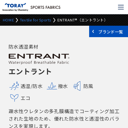
HOME
Textile for Sports
ENTRANT®（エントラント）
ブランド一覧
防水透湿素材
エントラント
透湿/防水
撥水
防風
エコ
疎水性ウレタンの多孔膜構造でコーティング加工
された生地のため、優れた防水性と透湿性のバラ
ンスを実現します。