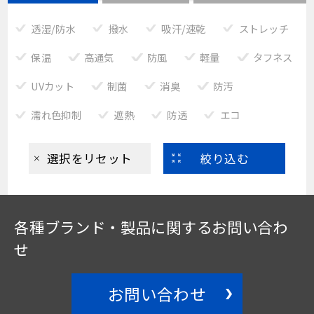
透湿/防水
撥水
吸汗/速乾
ストレッチ
保温
高通気
防風
軽量
タフネス
UVカット
制菌
消臭
防汚
濡れ色抑制
遮熱
防透
エコ
選択をリセット
絞り込む
各種ブランド・製品に関する
お問い合わ
せ
お問い合わせ